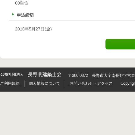
60単位
申込締切
2016年5月27日(金)
〒380-0872 長野市大字南長野字宮東426
ご利用規約
個人情報について
お問い合わせ・アクセス
Copyrig