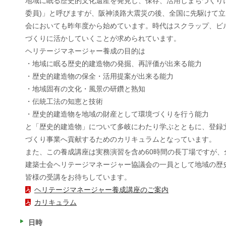
地域に眠る歴史的文化遺産を発見し、保存、活用しまちづくり
委員)」と呼びますが、阪神淡路大震災の後、全国に先駆けて
会においても昨年度から始めています。時代はスクラップ、ビ
づくりに活かしていくことが求められています。
ヘリテージマネージャー養成の目的は
・地域に眠る歴史的建造物の発掘、再評価が出来る能力
・歴史的建造物の保全・活用提案が出来る能力
・地域固有の文化・風景の研鑽と熟知
・伝統工法の知恵と技術
・歴史的建造物を地域の財産として環境づくりを行う能力
と「歴史的建造物」について多岐にわたり学ぶとともに、登録
づくり事業へ貢献するためのカリキュラムとなっています。
また、この養成講座は実務演習を含め60時間の長丁場ですが
建築士会ヘリテージマネージャー協議会の一員として地域の歴
皆様の受講をお待ちしています。
ヘリテージマネージャー養成講座のご案内
カリキュラム
日時