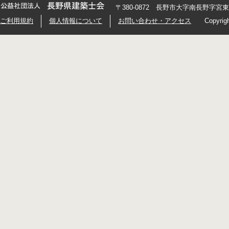
〒380-0872 長野市大字南長野字宮東426
ご利用規約
個人情報について
お問い合わせ・アクセス
Copyrig