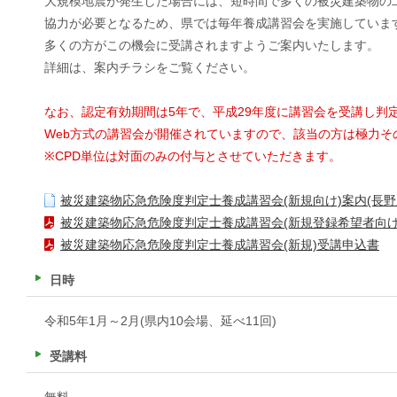
大規模地震が発生した場合には、短時間で多くの被災建築物の
協力が必要となるため、県では毎年養成講習会を実施していま
多くの方がこの機会に受講されますようご案内いたします。
詳細は、案内チラシをご覧ください。
なお、認定有効期間は5年で、平成29年度に講習会を受講し判
Web方式の講習会が開催されていますので、該当の方は極力そ
※CPD単位は対面のみの付与とさせていただきます。
被災建築物応急危険度判定士養成講習会(新規向け)案内(長野
被災建築物応急危険度判定士養成講習会(新規登録希望者向け
被災建築物応急危険度判定士養成講習会(新規)受講申込書
日時
令和5年1月～2月(県内10会場、延べ11回)
受講料