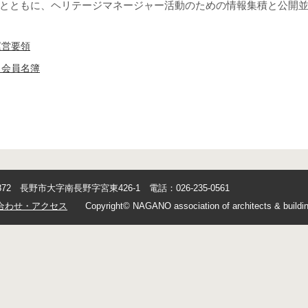
とともに、ヘリテージマネージャー活動のための情報集積と公開
運営要領
 会員名簿
0872 長野市大字南長野字宮東426-1 電話：026-235-0561
合わせ・アクセス
Copyright© NAGANO association of architects & buildin