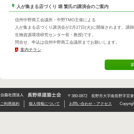
人が集まる店づくり 堀 繁氏の講演会のご案内
信州中野商工会議所・中野TMO主催による
人が集まる店づくり講演会が2月27日(火)に開催されます。講
生物資源環境研究センター長・教授)です。
問合せ、申込は信州中野商工会議所までお願いします。
案内チラシ
〒380-0872 長野市大字南長野字宮東426
ご利用規約
個人情報について
お問い合わせ・アクセス
Copyrig