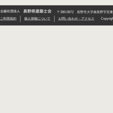
〒380-0872 長野市大字南長野字宮東426
ご利用規約
個人情報について
お問い合わせ・アクセス
Copyrig