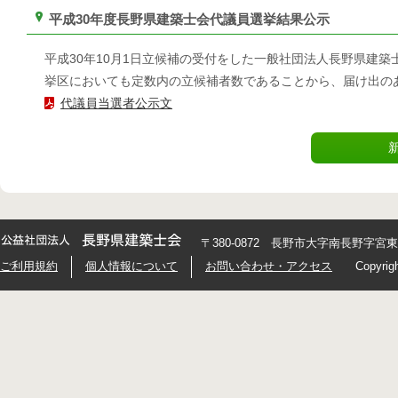
平成30年度長野県建築士会代議員選挙結果公示
平成30年10月1日立候補の受付をした一般社団法人長野県建
挙区においても定数内の立候補者数であることから、届け出の
代議員当選者公示文
〒380-0872 長野市大字南長野字宮東426
ご利用規約
個人情報について
お問い合わせ・アクセス
Copyrig