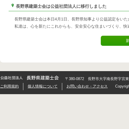
長野県建築士会は公益社団法人に移行しました
長野県建築士会は本日4月1日、長野県知事より公益認定をい
私達は、心を新たにこれからも、安全安心な住まいづくり、快
〒380-0872 長野市大字南長野字宮東426
ご利用規約
個人情報について
お問い合わせ・アクセス
Copyrig