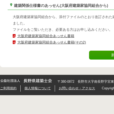
建築関係仕様書のあっせん(大阪府建築家協同組合から)
大阪府建築家協同組合から、添付ファイルのとおり改訂された建
ました。
ファイルをご覧いただき、必要ある方はお申し込みください。
大阪府建築家協同組合あっせん書籍
大阪府建築家協同組合あっせん書籍(その2)
〒380-0872 長野市大字南長野字宮東426
ご利用規約
個人情報について
お問い合わせ・アクセス
Copyrig