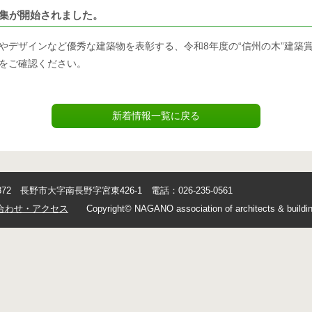
募集が開始されました。
やデザインなど優秀な建築物を表彰する、令和8年度の“信州の木”建築
をご確認ください。
新着情報一覧に戻る
0872 長野市大字南長野字宮東426-1 電話：026-235-0561
合わせ・アクセス
Copyright© NAGANO association of architects & buildin