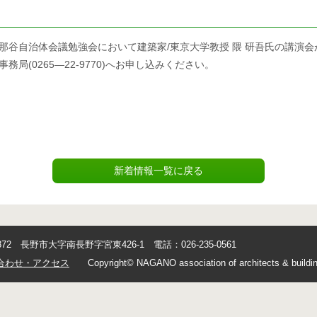
那谷自治体会議勉強会において建築家/東京大学教授 隈 研吾氏の講演
局(0265―22-9770)へお申し込みください。
新着情報一覧に戻る
0872 長野市大字南長野字宮東426-1 電話：026-235-0561
合わせ・アクセス
Copyright© NAGANO association of architects & buildin